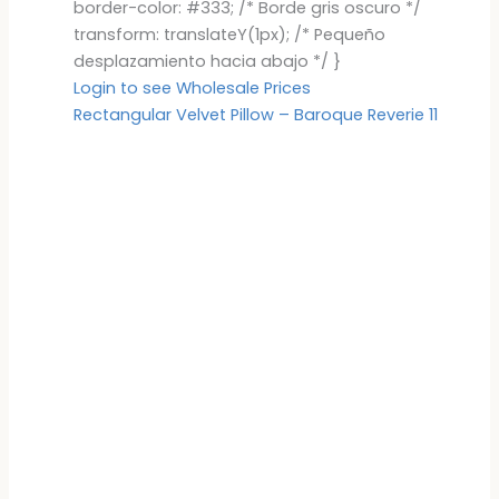
border-color: #333; /* Borde gris oscuro */
transform: translateY(1px); /* Pequeño
desplazamiento hacia abajo */ }
Login to see Wholesale Prices
Rectangular Velvet Pillow – Baroque Reverie 11