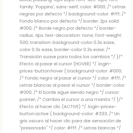
family: 'Poppins', sans-serif; color: #000; /* Letras
negras por defecto */ background-color: #fff; /*
Fondo blanco por defecto */ border: 2px solid
#000; /* Borde negro por defecto */ border-
radius: 4px; text-decoration: none; font-weight:
500; transition: background-color 0.3s ease,
color 0.3s ease, border-color 0.3s ease; /*
Transición suave para todos los cambios */ }/*
Efecto al pasar el cursor (HOVER) */ .login-
prices-button:hover { background-color: #000;
/* Fondo negro al pasar el cursor */ color: #fff; /*
Letras blancas al pasar el cursor */ border-color:
#000; /* El borde sigue siendo negro */ cursor:
pointer; /* Cambia el cursor a una manita */ }/*
Efecto al hacer clic (ACTIVE) */ .login-prices-
button:active { background-color: #333; /* Un
gris oscuro al hacer clic para dar sensación de
"presionado" */ color: #fff; /* Letras blancas */