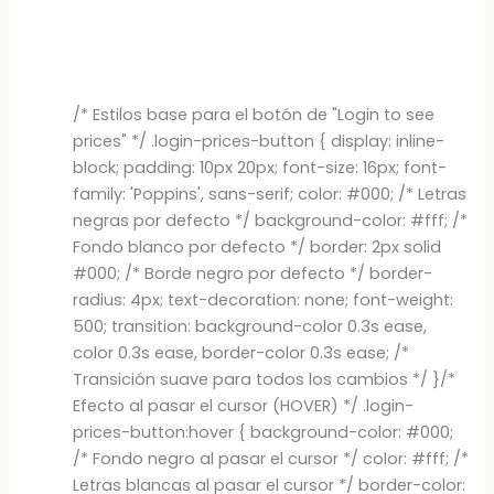
/* Estilos base para el botón de "Login to see
prices" */ .login-prices-button { display: inline-
block; padding: 10px 20px; font-size: 16px; font-
family: 'Poppins', sans-serif; color: #000; /* Letras
negras por defecto */ background-color: #fff; /*
Fondo blanco por defecto */ border: 2px solid
#000; /* Borde negro por defecto */ border-
radius: 4px; text-decoration: none; font-weight:
500; transition: background-color 0.3s ease,
color 0.3s ease, border-color 0.3s ease; /*
Transición suave para todos los cambios */ }/*
Efecto al pasar el cursor (HOVER) */ .login-
prices-button:hover { background-color: #000;
/* Fondo negro al pasar el cursor */ color: #fff; /*
Letras blancas al pasar el cursor */ border-color: