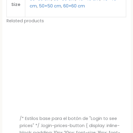
Size
cm
,
50×50 cm
,
60×60 cm
Related products
/* Estilos base para el botón de "Login to see
prices" */ .login-prices-button { display: inline-
block; padding: 10px 20px; font-size: 16px; font-