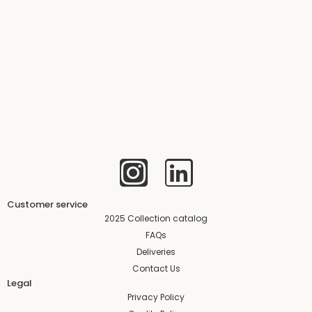
I
L
n
i
s
n
Customer service
2025 Collection catalog
t
k
FAQs
Deliveries
a
e
Contact Us
Legal
g
d
Privacy Policy