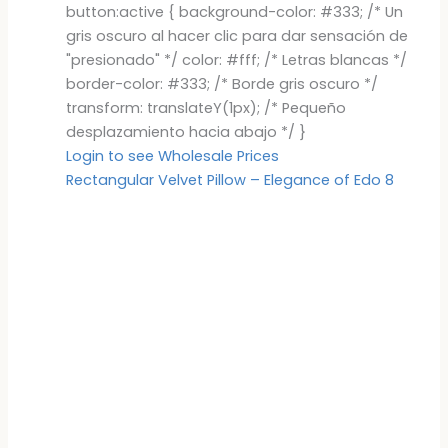
button:active { background-color: #333; /* Un
gris oscuro al hacer clic para dar sensación de
"presionado" */ color: #fff; /* Letras blancas */
border-color: #333; /* Borde gris oscuro */
transform: translateY(1px); /* Pequeño
desplazamiento hacia abajo */ }
Login to see Wholesale Prices
Rectangular Velvet Pillow – Elegance of Edo 8