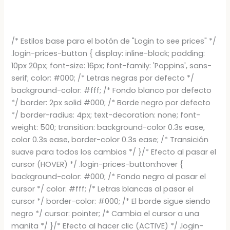
/* Estilos base para el botón de "Login to see prices" */
.login-prices-button { display: inline-block; padding:
10px 20px; font-size: 16px; font-family: 'Poppins', sans-
serif; color: #000; /* Letras negras por defecto */
background-color: #fff; /* Fondo blanco por defecto
*/ border: 2px solid #000; /* Borde negro por defecto
*/ border-radius: 4px; text-decoration: none; font-
weight: 500; transition: background-color 0.3s ease,
color 0.3s ease, border-color 0.3s ease; /* Transición
suave para todos los cambios */ }/* Efecto al pasar el
cursor (HOVER) */ .login-prices-button:hover {
background-color: #000; /* Fondo negro al pasar el
cursor */ color: #fff; /* Letras blancas al pasar el
cursor */ border-color: #000; /* El borde sigue siendo
negro */ cursor: pointer; /* Cambia el cursor a una
manita */ }/* Efecto al hacer clic (ACTIVE) */ .login-