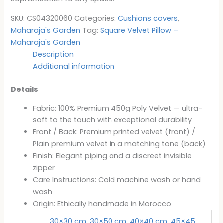
SKU:
CS04320060
Categories:
Cushions covers
,
Maharaja's Garden
Tag:
Square Velvet Pillow –
Maharaja's Garden
Description
Additional information
Details
Fabric: 100% Premium 450g Poly Velvet — ultra-
soft to the touch with exceptional durability
Front / Back: Premium printed velvet (front) /
Plain premium velvet in a matching tone (back)
Finish: Elegant piping and a discreet invisible
zipper
Care Instructions: Cold machine wash or hand
wash
Origin: Ethically handmade in Morocco
30×30 cm
,
30×50 cm
,
40×40 cm
,
45×45