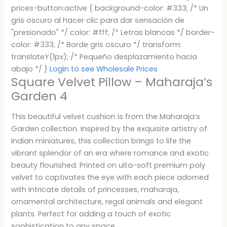
prices-button:active { background-color: #333; /* Un
gris oscuro al hacer clic para dar sensación de
"presionado" */ color: #fff; /* Letras blancas */ border-
color: #333; /* Borde gris oscuro */ transform:
translateY(1px); /* Pequeño desplazamiento hacia
abajo */ }
Login to see Wholesale Prices
Square Velvet Pillow – Maharaja’s
Garden 4
This beautiful velvet cushion is from the Maharaja’s
Garden collection. Inspired by the exquisite artistry of
Indian miniatures, this collection brings to life the
vibrant splendor of an era where romance and exotic
beauty flourished. Printed on ulta-soft premium poly
velvet to captivates the eye with each piece adorned
with intricate details of princesses, maharaja,
ornamental architecture, regal animals and elegant
plants. Perfect for adding a touch of exotic
sophistication to any space.