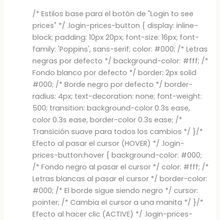
/* Estilos base para el botón de "Login to see
prices" */ .login-prices-button { display: inline-
block; padding: 10px 20px; font-size: 16px; font-
family: 'Poppins', sans-serif; color: #000; /* Letras
negras por defecto */ background-color: #fff; /*
Fondo blanco por defecto */ border: 2px solid
#000; /* Borde negro por defecto */ border-
radius: 4px; text-decoration: none; font-weight:
500; transition: background-color 0.3s ease,
color 0.3s ease, border-color 0.3s ease; /*
Transición suave para todos los cambios */ }/*
Efecto al pasar el cursor (HOVER) */ .login-
prices-button:hover { background-color: #000;
/* Fondo negro al pasar el cursor */ color: #fff; /*
Letras blancas al pasar el cursor */ border-color:
#000; /* El borde sigue siendo negro */ cursor:
pointer; /* Cambia el cursor a una manita */ }/*
Efecto al hacer clic (ACTIVE) */ .login-prices-