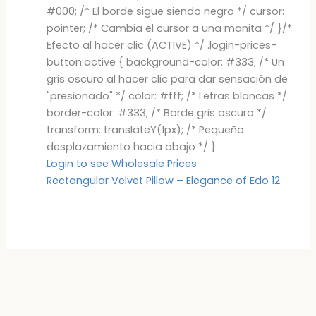
#000; /* El borde sigue siendo negro */ cursor:
pointer; /* Cambia el cursor a una manita */ }/*
Efecto al hacer clic (ACTIVE) */ .login-prices-
button:active { background-color: #333; /* Un
gris oscuro al hacer clic para dar sensación de
"presionado" */ color: #fff; /* Letras blancas */
border-color: #333; /* Borde gris oscuro */
transform: translateY(1px); /* Pequeño
desplazamiento hacia abajo */ }
Login to see Wholesale Prices
Rectangular Velvet Pillow – Elegance of Edo 12