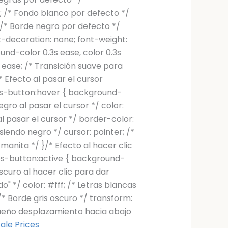
; /* Fondo blanco por defecto */
 /* Borde negro por defecto */
t-decoration: none; font-weight:
ound-color 0.3s ease, color 0.3s
 ease; /* Transición suave para
* Efecto al pasar el cursor
es-button:hover { background-
gro al pasar el cursor */ color:
al pasar el cursor */ border-color:
siendo negro */ cursor: pointer; /*
manita */ }/* Efecto al hacer clic
ces-button:active { background-
oscuro al hacer clic para dar
" */ color: #fff; /* Letras blancas
/* Borde gris oscuro */ transform:
queño desplazamiento hacia abajo
ale Prices