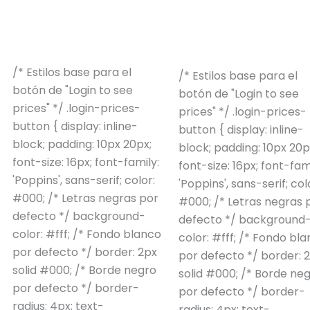
/* Estilos base para el
/* Estilos base para el
botón de "Login to see
botón de "Login to see
prices" */ .login-prices-
prices" */ .login-prices-
button { display: inline-
button { display: inline-
block; padding: 10px 20px;
block; padding: 10px 20p
font-size: 16px; font-family:
font-size: 16px; font-fam
'Poppins', sans-serif; color:
'Poppins', sans-serif; col
#000; /* Letras negras por
#000; /* Letras negras 
defecto */ background-
defecto */ background
color: #fff; /* Fondo blanco
color: #fff; /* Fondo bl
por defecto */ border: 2px
por defecto */ border: 
solid #000; /* Borde negro
solid #000; /* Borde ne
por defecto */ border-
por defecto */ border-
radius: 4px; text-
radius: 4px; text-