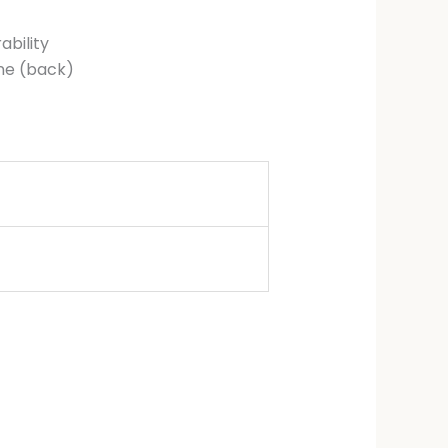
ability
one (back)