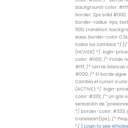
background-color: #fff
border: 2px solid #000;
border-radius: 4px; tex
500; transition: backgr
ease, border-color 0.3s
todos los cambios */ }/
(HOVER) */ .login-pric
color: #000; /* Fondo ne
#fff; /* Letras blancas 
#000; /* El borde sigue 
Cambia el cursor a una 
(ACTIVE) */ .login-pri
color: #333; /* Un gris 
sensación de "presionado
*/ border-color: #333; 
translateY(1px); /* Pe
*/ }
Login to see Wholes