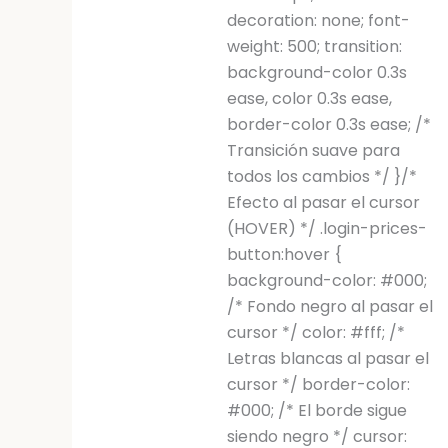
decoration: none; font-
weight: 500; transition:
background-color 0.3s
ease, color 0.3s ease,
border-color 0.3s ease; /*
Transición suave para
todos los cambios */ }/*
Efecto al pasar el cursor
(HOVER) */ .login-prices-
button:hover {
background-color: #000;
/* Fondo negro al pasar el
cursor */ color: #fff; /*
Letras blancas al pasar el
cursor */ border-color:
#000; /* El borde sigue
siendo negro */ cursor: