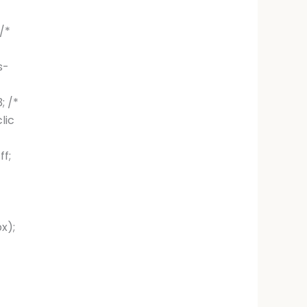
/*
s-
; /*
lic
ff;
x);