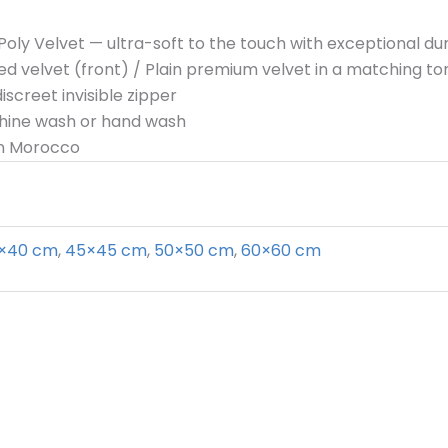
ly Velvet — ultra-soft to the touch with exceptional dur
ed velvet (front) / Plain premium velvet in a matching t
iscreet invisible zipper
chine wash or hand wash
in Morocco
×40 cm
,
45×45 cm
,
50×50 cm
,
60×60 cm