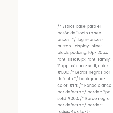
/* Estilos base para el
botón de "Login to see
prices" */ .login-prices-
button { display: inline-
block; padding: 10px 20px;
font-size: 16px; font-family:
'Poppins', sans-serif; color:
#000; /* Letras negras por
defecto */ background-
color: #fff; /* Fondo blanco
por defecto */ border: 2px
solid #000; /* Borde negro
por defecto */ border-
radius: 4px; text-