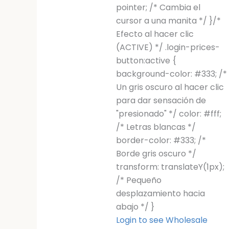
pointer; /* Cambia el
cursor a una manita */ }/*
Efecto al hacer clic
(ACTIVE) */ .login-prices-
button:active {
background-color: #333; /*
Un gris oscuro al hacer clic
para dar sensación de
"presionado" */ color: #fff;
/* Letras blancas */
border-color: #333; /*
Borde gris oscuro */
transform: translateY(1px);
/* Pequeño
desplazamiento hacia
abajo */ }
Login to see Wholesale