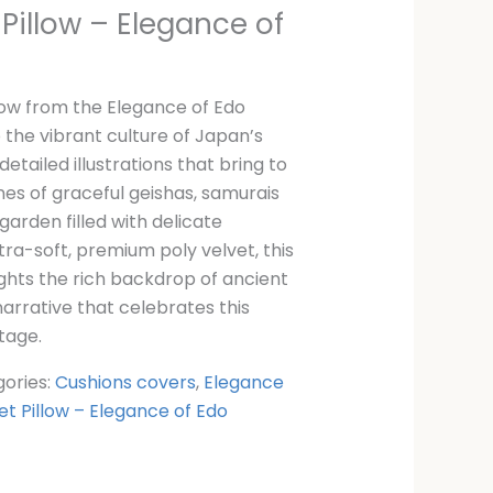
Pillow – Elegance of
llow from the Elegance of Edo
 the vibrant culture of Japan’s
detailed illustrations that bring to
nes of graceful geishas, samurais
 garden filled with delicate
tra-soft, premium poly velvet, this
lights the rich backdrop of ancient
narrative that celebrates this
itage.
ories:
Cushions covers
,
Elegance
et Pillow – Elegance of Edo