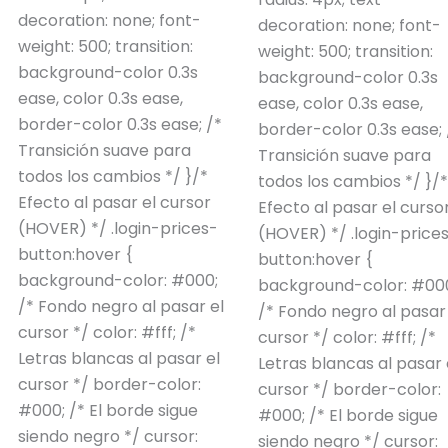
decoration: none; font-
decoration: none; font-
weight: 500; transition:
weight: 500; transition:
background-color 0.3s
background-color 0.3s
ease, color 0.3s ease,
ease, color 0.3s ease,
border-color 0.3s ease; /*
border-color 0.3s ease; 
Transición suave para
Transición suave para
todos los cambios */ }/*
todos los cambios */ }/*
Efecto al pasar el cursor
Efecto al pasar el curso
(HOVER) */ .login-prices-
(HOVER) */ .login-price
button:hover {
button:hover {
background-color: #000;
background-color: #00
/* Fondo negro al pasar el
/* Fondo negro al pasar
cursor */ color: #fff; /*
cursor */ color: #fff; /*
Letras blancas al pasar el
Letras blancas al pasar 
cursor */ border-color:
cursor */ border-color:
#000; /* El borde sigue
#000; /* El borde sigue
siendo negro */ cursor:
siendo negro */ cursor: