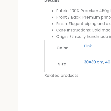
Details
Fabric: 100% Premium 450g Po
Front / Back: Premium print
Finish: Elegant piping and a d
Care Instructions: Cold ma
Origin: Ethically handmade 
Pink
Color
30×30 cm
,
40
Size
Related products