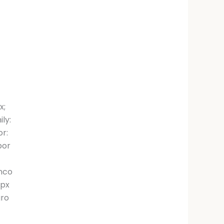
x;
ily:
or:
por
-
anco
2px
gro