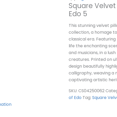
Square Velvet 
Edo 5
This stunning velvet pi
collection, a homage to
classical era. Featuring 
life the enchanting sce
and musicians, in a lush
creatures. Printed on ul
design beautifully high
calligraphy, weaving a 
captivating artistic her
SKU:
CS04250062
Categ
of Edo
Tag:
Square Velv
mation