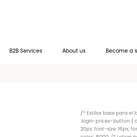
WHOLESALE SHOP
B2B Services
About us
Become a s
/* Estilos base para el 
.login-prices-button { d
20px; font-size: 16px; fo
color: #000; /* Letras 