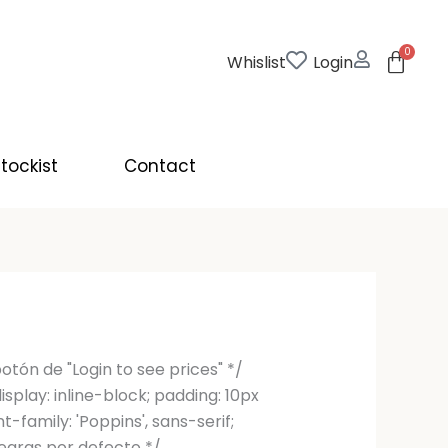
0
Cart
Whislist
Login
tockist
Contact
botón de "Login to see prices" */
isplay: inline-block; padding: 10px
nt-family: 'Poppins', sans-serif;
negras por defecto */