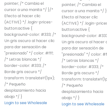
pointer; /* Cambia el
pointer; /* Cambia el
cursor a una manita */ }/*
cursor a una manita */ }
Efecto al hacer clic
Efecto al hacer clic
(ACTIVE) */ .login-prices-
(ACTIVE) */ .login-price
button:active {
button:active {
background-color: #333; /*
background-color: #333
Un gris oscuro al hacer clic
Un gris oscuro al hacer c
para dar sensación de
para dar sensación de
"presionado" */ color: #fff;
"presionado" */ color: #f
/* Letras blancas */
/* Letras blancas */
border-color: #333; /*
border-color: #333; /*
Borde gris oscuro */
Borde gris oscuro */
transform: translateY(1px);
transform: translateY(1p
/* Pequeño
/* Pequeño
desplazamiento hacia
desplazamiento hacia
abajo */ }
abajo */ }
Login to see Wholesale
Login to see Wholesale