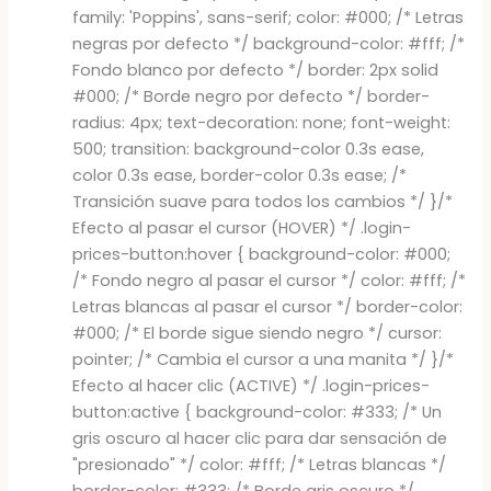
family: 'Poppins', sans-serif; color: #000; /* Letras
negras por defecto */ background-color: #fff; /*
Fondo blanco por defecto */ border: 2px solid
#000; /* Borde negro por defecto */ border-
radius: 4px; text-decoration: none; font-weight:
500; transition: background-color 0.3s ease,
color 0.3s ease, border-color 0.3s ease; /*
Transición suave para todos los cambios */ }/*
Efecto al pasar el cursor (HOVER) */ .login-
prices-button:hover { background-color: #000;
/* Fondo negro al pasar el cursor */ color: #fff; /*
Letras blancas al pasar el cursor */ border-color:
#000; /* El borde sigue siendo negro */ cursor:
pointer; /* Cambia el cursor a una manita */ }/*
Efecto al hacer clic (ACTIVE) */ .login-prices-
button:active { background-color: #333; /* Un
gris oscuro al hacer clic para dar sensación de
"presionado" */ color: #fff; /* Letras blancas */
border-color: #333; /* Borde gris oscuro */