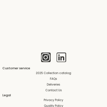
I
L
n
i
s
n
Customer service
2025 Collection catalog
t
k
FAQs
Deliveries
a
e
Contact Us
Legal
g
d
Privacy Policy
Quality Policy