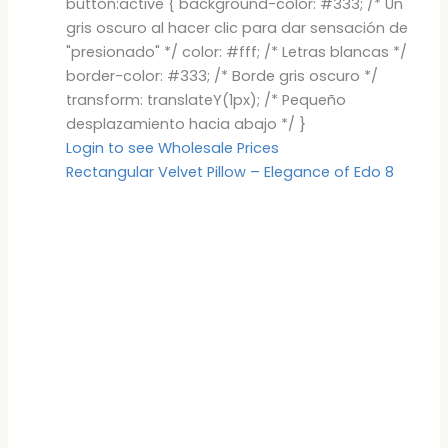
button:active { background-color: #333; /* Un
gris oscuro al hacer clic para dar sensación de
"presionado" */ color: #fff; /* Letras blancas */
border-color: #333; /* Borde gris oscuro */
transform: translateY(1px); /* Pequeño
desplazamiento hacia abajo */ }
Login to see Wholesale Prices
Rectangular Velvet Pillow – Elegance of Edo 8