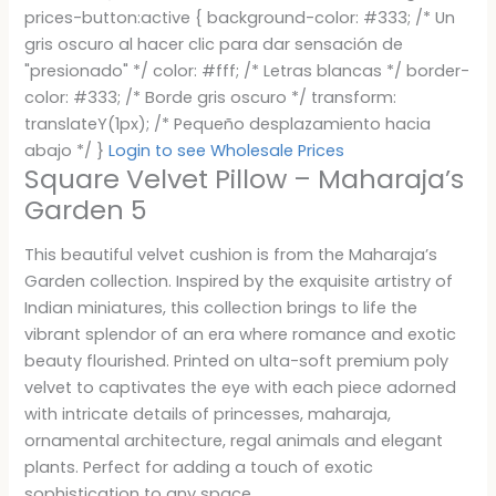
prices-button:active { background-color: #333; /* Un
gris oscuro al hacer clic para dar sensación de
"presionado" */ color: #fff; /* Letras blancas */ border-
color: #333; /* Borde gris oscuro */ transform:
translateY(1px); /* Pequeño desplazamiento hacia
abajo */ }
Login to see Wholesale Prices
Square Velvet Pillow – Maharaja’s
Garden 5
This beautiful velvet cushion is from the Maharaja’s
Garden collection. Inspired by the exquisite artistry of
Indian miniatures, this collection brings to life the
vibrant splendor of an era where romance and exotic
beauty flourished. Printed on ulta-soft premium poly
velvet to captivates the eye with each piece adorned
with intricate details of princesses, maharaja,
ornamental architecture, regal animals and elegant
plants. Perfect for adding a touch of exotic
sophistication to any space.