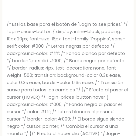
/* Estilos base para el botón de "Login to see prices" */
.login-prices-button { display: inline-block; padding:
10px 20px; font-size: 16px; font-family: 'Poppins', sans-
serif; color: #000; /* Letras negras por defecto */
background-color: #fff; /* Fondo blanco por defecto
*/ border: 2px solid #000; /* Borde negro por defecto
*/ border-radius: 4px; text-decoration: none; font-
weight: 500; transition: background-color 0.3s ease,
color 0.3s ease, border-color 0.3s ease; /* Transición
suave para todos los cambios */ }/* Efecto al pasar el
cursor (HOVER) */ .login-prices-button:hover {
background-color: #000; /* Fondo negro al pasar el
cursor */ color: #fff; /* Letras blancas al pasar el
cursor */ border-color: #000; /* El borde sigue siendo
negro */ cursor: pointer; /* Cambia el cursor a una
manita */ }/* Efecto al hacer clic (ACTIVE) */ .login-