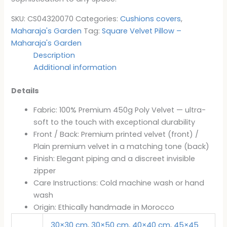
SKU:
CS04320070
Categories:
Cushions covers
,
Maharaja's Garden
Tag:
Square Velvet Pillow –
Maharaja's Garden
Description
Additional information
Details
Fabric: 100% Premium 450g Poly Velvet — ultra-
soft to the touch with exceptional durability
Front / Back: Premium printed velvet (front) /
Plain premium velvet in a matching tone (back)
Finish: Elegant piping and a discreet invisible
zipper
Care Instructions: Cold machine wash or hand
wash
Origin: Ethically handmade in Morocco
30×30 cm
,
30×50 cm
,
40×40 cm
,
45×45