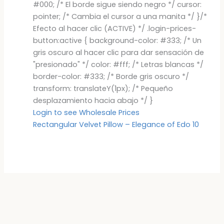
#000; /* El borde sigue siendo negro */ cursor:
pointer; /* Cambia el cursor a una manita */ }/*
Efecto al hacer clic (ACTIVE) */ .login-prices-
button:active { background-color: #333; /* Un
gris oscuro al hacer clic para dar sensación de
"presionado" */ color: #fff; /* Letras blancas */
border-color: #333; /* Borde gris oscuro */
transform: translateY(1px); /* Pequeño
desplazamiento hacia abajo */ }
Login to see Wholesale Prices
Rectangular Velvet Pillow – Elegance of Edo 10