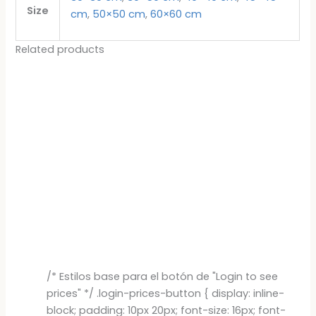
Size
cm
,
50×50 cm
,
60×60 cm
Related products
/* Estilos base para el botón de "Login to see
prices" */ .login-prices-button { display: inline-
block; padding: 10px 20px; font-size: 16px; font-