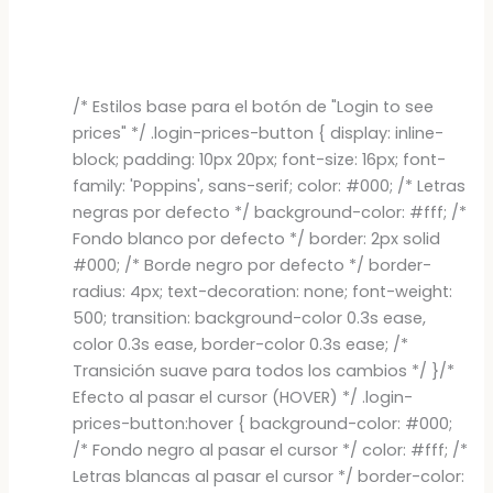
/* Estilos base para el botón de "Login to see
prices" */ .login-prices-button { display: inline-
block; padding: 10px 20px; font-size: 16px; font-
family: 'Poppins', sans-serif; color: #000; /* Letras
negras por defecto */ background-color: #fff; /*
Fondo blanco por defecto */ border: 2px solid
#000; /* Borde negro por defecto */ border-
radius: 4px; text-decoration: none; font-weight:
500; transition: background-color 0.3s ease,
color 0.3s ease, border-color 0.3s ease; /*
Transición suave para todos los cambios */ }/*
Efecto al pasar el cursor (HOVER) */ .login-
prices-button:hover { background-color: #000;
/* Fondo negro al pasar el cursor */ color: #fff; /*
Letras blancas al pasar el cursor */ border-color: