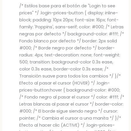
/* Estilos base para el botón de "Login to see
prices" */ .login-prices-button { display: inline-
block; padding: 10px 20px; font-size: 16px; font-
family: 'Poppins', sans-serif; color: #000; /* Letras
negras por defecto */ background-color: #fff; /*
Fondo blanco por defecto */ border: 2px solid
#000; /* Borde negro por defecto */ border-
radius: 4px; text-decoration: none; font-weight:
500; transition: background-color 0.3s ease,
color 0.3s ease, border-color 0.3s ease; /*
Transición suave para todos los cambios */ }/*
Efecto al pasar el cursor (HOVER) */ .login-
prices-button:hover { background-color: #000;
/* Fondo negro al pasar el cursor */ color: #fff; /*
Letras blancas al pasar el cursor */ border-color:
#000; /* El borde sigue siendo negro */ cursor:
pointer; /* Cambia el cursor a una manita */ }/*
Efecto al hacer clic (ACTIVE) */ .login-prices-