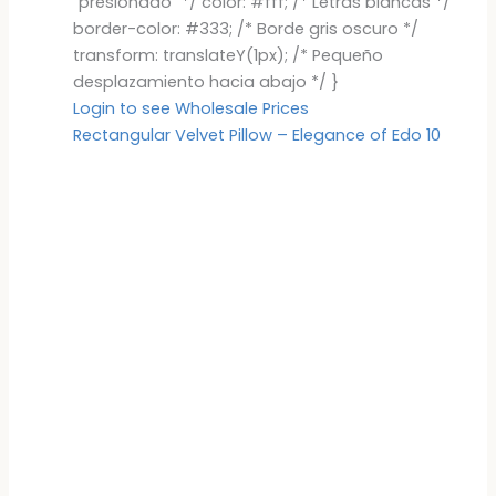
"presionado" */ color: #fff; /* Letras blancas */
border-color: #333; /* Borde gris oscuro */
transform: translateY(1px); /* Pequeño
desplazamiento hacia abajo */ }
Login to see Wholesale Prices
Rectangular Velvet Pillow – Elegance of Edo 10