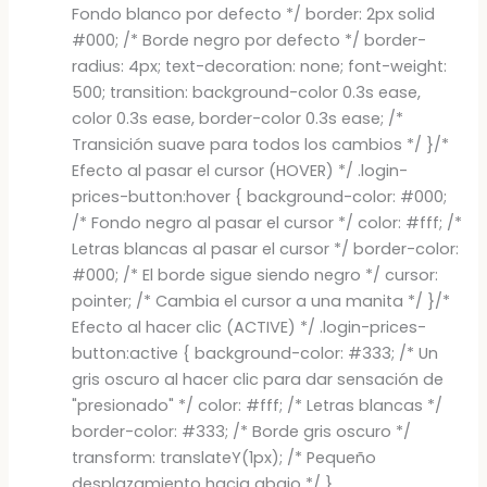
Fondo blanco por defecto */ border: 2px solid
#000; /* Borde negro por defecto */ border-
radius: 4px; text-decoration: none; font-weight:
500; transition: background-color 0.3s ease,
color 0.3s ease, border-color 0.3s ease; /*
Transición suave para todos los cambios */ }/*
Efecto al pasar el cursor (HOVER) */ .login-
prices-button:hover { background-color: #000;
/* Fondo negro al pasar el cursor */ color: #fff; /*
Letras blancas al pasar el cursor */ border-color:
#000; /* El borde sigue siendo negro */ cursor:
pointer; /* Cambia el cursor a una manita */ }/*
Efecto al hacer clic (ACTIVE) */ .login-prices-
button:active { background-color: #333; /* Un
gris oscuro al hacer clic para dar sensación de
"presionado" */ color: #fff; /* Letras blancas */
border-color: #333; /* Borde gris oscuro */
transform: translateY(1px); /* Pequeño
desplazamiento hacia abajo */ }