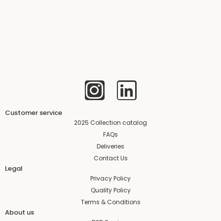
I
L
n
i
s
n
Customer service
2025 Collection catalog
t
k
FAQs
Deliveries
a
e
Contact Us
Legal
g
d
Privacy Policy
r
i
Quality Policy
Terms & Conditions
a
n
About us