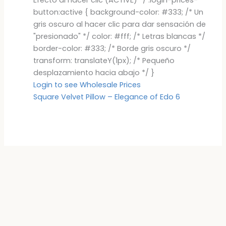
button:active { background-color: #333; /* Un
gris oscuro al hacer clic para dar sensación de
"presionado" */ color: #fff; /* Letras blancas */
border-color: #333; /* Borde gris oscuro */
transform: translateY(1px); /* Pequeño
desplazamiento hacia abajo */ }
Login to see Wholesale Prices
Square Velvet Pillow – Elegance of Edo 6