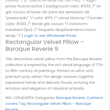
manita */ }/* Efecto al hacer clic (ACTIVE) */ .login-
prices-button:active { background-color: #333; /* Un
gris oscuro al hacer clic para dar sensación de
"presionado" */ color: #fff; /* Letras blancas */ border-
color: #333; /* Borde gris oscuro */ transform:
translateY(1px); /* Pequeño desplazamiento hacia
abajo */ }
Login to see Wholesale Prices
Rectangular Velvet Pillow –
Baroque Reverie 9
This decorative velvet pillow from the Baroque Reverie
collection is inspired by the rich visual language of 17th
to 19th-century oil paintings. Printed on ultra-soft,
premium poly velvet, the design weaves together
expressive hands and delicate florals, echoing the
emotion and elegance of classical artworks.
SKU:
CS04240114
Categories:
Baroque Reverie
,
Cushions
covers
Tag:
Rectangular Velvet Pillow – Baroque
Reverie