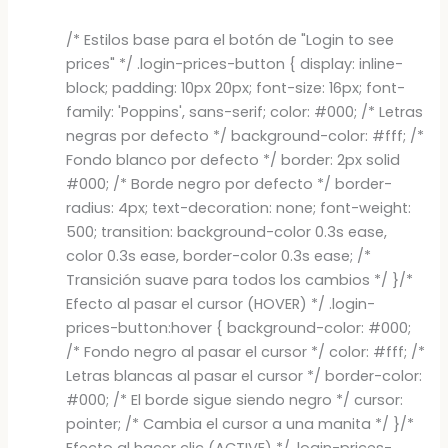
/* Estilos base para el botón de "Login to see
prices" */ .login-prices-button { display: inline-
block; padding: 10px 20px; font-size: 16px; font-
family: 'Poppins', sans-serif; color: #000; /* Letras
negras por defecto */ background-color: #fff; /*
Fondo blanco por defecto */ border: 2px solid
#000; /* Borde negro por defecto */ border-
radius: 4px; text-decoration: none; font-weight:
500; transition: background-color 0.3s ease,
color 0.3s ease, border-color 0.3s ease; /*
Transición suave para todos los cambios */ }/*
Efecto al pasar el cursor (HOVER) */ .login-
prices-button:hover { background-color: #000;
/* Fondo negro al pasar el cursor */ color: #fff; /*
Letras blancas al pasar el cursor */ border-color:
#000; /* El borde sigue siendo negro */ cursor:
pointer; /* Cambia el cursor a una manita */ }/*
Efecto al hacer clic (ACTIVE) */ .login-prices-