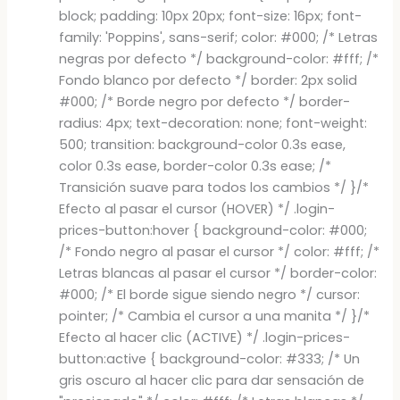
block; padding: 10px 20px; font-size: 16px; font-
family: 'Poppins', sans-serif; color: #000; /* Letras
negras por defecto */ background-color: #fff; /*
Fondo blanco por defecto */ border: 2px solid
#000; /* Borde negro por defecto */ border-
radius: 4px; text-decoration: none; font-weight:
500; transition: background-color 0.3s ease,
color 0.3s ease, border-color 0.3s ease; /*
Transición suave para todos los cambios */ }/*
Efecto al pasar el cursor (HOVER) */ .login-
prices-button:hover { background-color: #000;
/* Fondo negro al pasar el cursor */ color: #fff; /*
Letras blancas al pasar el cursor */ border-color:
#000; /* El borde sigue siendo negro */ cursor:
pointer; /* Cambia el cursor a una manita */ }/*
Efecto al hacer clic (ACTIVE) */ .login-prices-
button:active { background-color: #333; /* Un
gris oscuro al hacer clic para dar sensación de