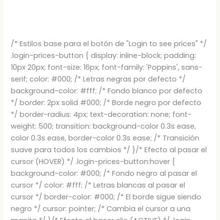
/* Estilos base para el botón de "Login to see prices" */
.login-prices-button { display: inline-block; padding:
10px 20px; font-size: 16px; font-family: 'Poppins', sans-
serif; color: #000; /* Letras negras por defecto */
background-color: #fff; /* Fondo blanco por defecto
*/ border: 2px solid #000; /* Borde negro por defecto
*/ border-radius: 4px; text-decoration: none; font-
weight: 500; transition: background-color 0.3s ease,
color 0.3s ease, border-color 0.3s ease; /* Transición
suave para todos los cambios */ }/* Efecto al pasar el
cursor (HOVER) */ .login-prices-button:hover {
background-color: #000; /* Fondo negro al pasar el
cursor */ color: #fff; /* Letras blancas al pasar el
cursor */ border-color: #000; /* El borde sigue siendo
negro */ cursor: pointer; /* Cambia el cursor a una