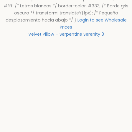
#fff; /* Letras blancas */ border-color: #333; /* Borde gris
oscuro */ transform: translateY(1px); /* Pequeño
desplazamiento hacia abajo */ }
Login to see Wholesale
Prices
Velvet Pillow – Serpentine Serenity 3
I
L