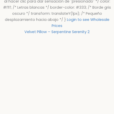
al hacer clic para dar sensación de "presionado" */ color:
#fff; /* Letras blancas */ border-color: #333; /* Borde gris
oscuro */ transform: translateY(1px); /* Pequeño
desplazamiento hacia abajo */ }
Login to see Wholesale
Prices
Velvet Pillow – Serpentine Serenity 2