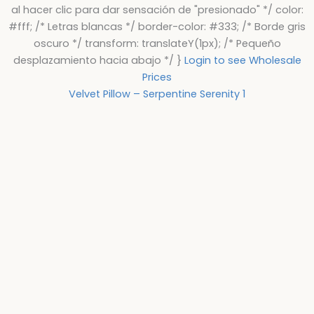
al hacer clic para dar sensación de "presionado" */ color:
#fff; /* Letras blancas */ border-color: #333; /* Borde gris
oscuro */ transform: translateY(1px); /* Pequeño
desplazamiento hacia abajo */ }
Login to see Wholesale
Prices
Velvet Pillow – Serpentine Serenity 1