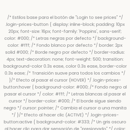
/* Estilos base para el botón de "Login to see prices" */
.login-prices-button { display: inline-block; padding: 10px
20px; font-size: 16px; font-family: 'Poppins', sans-serif;
color: #000; /* Letras negras por defecto */ background-
color: #fff; /* Fondo blanco por defecto */ border: 2px
solid #000; /* Borde negro por defecto */ border-radius:
4px; text-decoration: none; font-weight: 500; transition:
background-color 0.3s ease, color 0.3s ease, border-color
0.3s ease; /* Transición suave para todos los cambios */
}/* Efecto al pasar el cursor (HOVER) */ .login-prices-
button:hover { background-color: #000; /* Fondo negro al
pasar el cursor */ color: #fff; /* Letras blancas al pasar el
cursor */ border-color: #000; /* El borde sigue siendo
negro */ cursor: pointer; /* Cambia el cursor a una manita
*/ }/* Efecto al hacer clic (ACTIVE) */ .login-prices-
button:active { background-color: #333; /* Un gris oscuro
al hacer clic para dar sensación de "presionado" */ color: