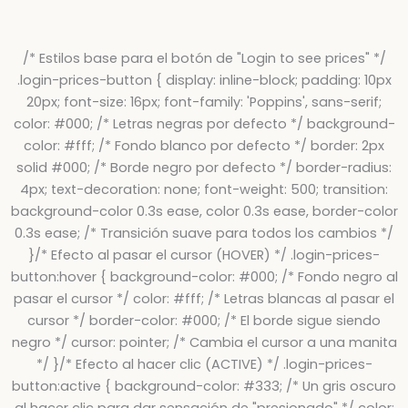
/* Estilos base para el botón de "Login to see prices" */
.login-prices-button { display: inline-block; padding: 10px
20px; font-size: 16px; font-family: 'Poppins', sans-serif;
color: #000; /* Letras negras por defecto */ background-
color: #fff; /* Fondo blanco por defecto */ border: 2px
solid #000; /* Borde negro por defecto */ border-radius:
4px; text-decoration: none; font-weight: 500; transition:
background-color 0.3s ease, color 0.3s ease, border-color
0.3s ease; /* Transición suave para todos los cambios */
}/* Efecto al pasar el cursor (HOVER) */ .login-prices-
button:hover { background-color: #000; /* Fondo negro al
pasar el cursor */ color: #fff; /* Letras blancas al pasar el
cursor */ border-color: #000; /* El borde sigue siendo
negro */ cursor: pointer; /* Cambia el cursor a una manita
*/ }/* Efecto al hacer clic (ACTIVE) */ .login-prices-
button:active { background-color: #333; /* Un gris oscuro
al hacer clic para dar sensación de "presionado" */ color: