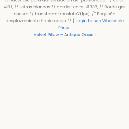
#fff; /* Letras blancas */ border-color: #333; /* Borde gris
oscuro */ transform: translateY(1px); /* Pequeño
desplazamiento hacia abajo */ }
Login to see Wholesale
Prices
Velvet Pillow – Antique Oasis 1