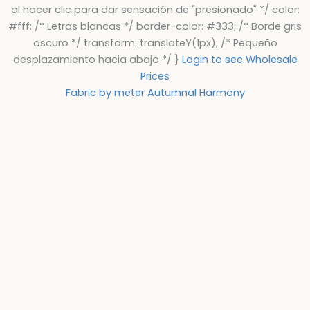
al hacer clic para dar sensación de "presionado" */ color:
#fff; /* Letras blancas */ border-color: #333; /* Borde gris
oscuro */ transform: translateY(1px); /* Pequeño
desplazamiento hacia abajo */ }
Login to see Wholesale
Prices
Fabric by meter Autumnal Harmony