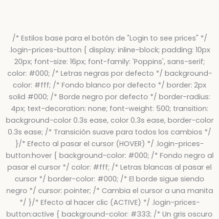
/* Estilos base para el botón de "Login to see prices" */
.login-prices-button { display: inline-block; padding: 10px
20px; font-size: 16px; font-family: 'Poppins', sans-serif;
color: #000; /* Letras negras por defecto */ background-
color: #fff; /* Fondo blanco por defecto */ border: 2px
solid #000; /* Borde negro por defecto */ border-radius:
4px; text-decoration: none; font-weight: 500; transition:
background-color 0.3s ease, color 0.3s ease, border-color
0.3s ease; /* Transición suave para todos los cambios */
}/* Efecto al pasar el cursor (HOVER) */ .login-prices-
button:hover { background-color: #000; /* Fondo negro al
pasar el cursor */ color: #fff; /* Letras blancas al pasar el
cursor */ border-color: #000; /* El borde sigue siendo
negro */ cursor: pointer; /* Cambia el cursor a una manita
*/ }/* Efecto al hacer clic (ACTIVE) */ .login-prices-
button:active { background-color: #333; /* Un gris oscuro