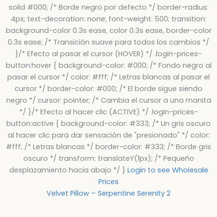
solid #000; /* Borde negro por defecto */ border-radius:
4px; text-decoration: none; font-weight: 500; transition:
background-color 0.3s ease, color 0.3s ease, border-color
0.3s ease; /* Transición suave para todos los cambios */
}/* Efecto al pasar el cursor (HOVER) */ .login-prices-
button:hover { background-color: #000; /* Fondo negro al
pasar el cursor */ color: #fff; /* Letras blancas al pasar el
cursor */ border-color: #000; /* El borde sigue siendo
negro */ cursor: pointer; /* Cambia el cursor a una manita
*/ }/* Efecto al hacer clic (ACTIVE) */ .login-prices-
button:active { background-color: #333; /* Un gris oscuro
al hacer clic para dar sensación de "presionado" */ color:
#fff; /* Letras blancas */ border-color: #333; /* Borde gris
oscuro */ transform: translateY(1px); /* Pequeño
desplazamiento hacia abajo */ }
Login to see Wholesale
Prices
Velvet Pillow – Serpentine Serenity 2