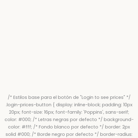
/* Estilos base para el botón de "Login to see prices" */
.login-prices-button { display: inline-block; padding: 10px
20px; font-size: 16px; font-family: 'Poppins', sans-serif;
color: #000; /* Letras negras por defecto */ background-
color: #fff; /* Fondo blanco por defecto */ border: 2px
solid #000; /* Borde negro por defecto */ border-radius: