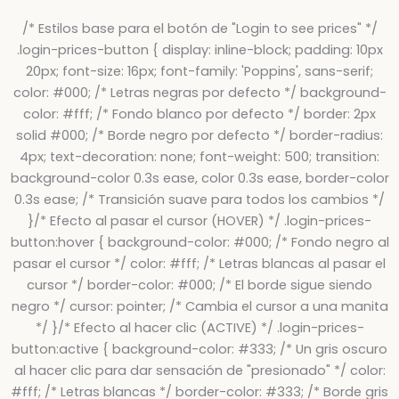
/* Estilos base para el botón de "Login to see prices" */
.login-prices-button { display: inline-block; padding: 10px
20px; font-size: 16px; font-family: 'Poppins', sans-serif;
color: #000; /* Letras negras por defecto */ background-
color: #fff; /* Fondo blanco por defecto */ border: 2px
solid #000; /* Borde negro por defecto */ border-radius:
4px; text-decoration: none; font-weight: 500; transition:
background-color 0.3s ease, color 0.3s ease, border-color
0.3s ease; /* Transición suave para todos los cambios */
}/* Efecto al pasar el cursor (HOVER) */ .login-prices-
button:hover { background-color: #000; /* Fondo negro al
pasar el cursor */ color: #fff; /* Letras blancas al pasar el
cursor */ border-color: #000; /* El borde sigue siendo
negro */ cursor: pointer; /* Cambia el cursor a una manita
*/ }/* Efecto al hacer clic (ACTIVE) */ .login-prices-
button:active { background-color: #333; /* Un gris oscuro
al hacer clic para dar sensación de "presionado" */ color:
#fff; /* Letras blancas */ border-color: #333; /* Borde gris