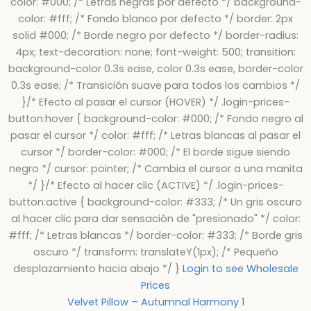
color: #000; /* Letras negras por defecto */ background-
color: #fff; /* Fondo blanco por defecto */ border: 2px
solid #000; /* Borde negro por defecto */ border-radius:
4px; text-decoration: none; font-weight: 500; transition:
background-color 0.3s ease, color 0.3s ease, border-color
0.3s ease; /* Transición suave para todos los cambios */
}/* Efecto al pasar el cursor (HOVER) */ .login-prices-
button:hover { background-color: #000; /* Fondo negro al
pasar el cursor */ color: #fff; /* Letras blancas al pasar el
cursor */ border-color: #000; /* El borde sigue siendo
negro */ cursor: pointer; /* Cambia el cursor a una manita
*/ }/* Efecto al hacer clic (ACTIVE) */ .login-prices-
button:active { background-color: #333; /* Un gris oscuro
al hacer clic para dar sensación de "presionado" */ color:
#fff; /* Letras blancas */ border-color: #333; /* Borde gris
oscuro */ transform: translateY(1px); /* Pequeño
desplazamiento hacia abajo */ }
Login to see Wholesale
Prices
Velvet Pillow – Autumnal Harmony 1