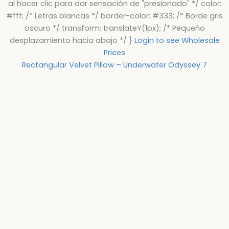
al hacer clic para dar sensación de "presionado" */ color:
#fff; /* Letras blancas */ border-color: #333; /* Borde gris
oscuro */ transform: translateY(1px); /* Pequeño
desplazamiento hacia abajo */ }
Login to see Wholesale
Prices
Rectangular Velvet Pillow – Underwater Odyssey 7