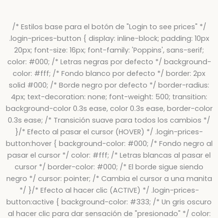
/* Estilos base para el botón de "Login to see prices" */
.login-prices-button { display: inline-block; padding: 10px
20px; font-size: 16px; font-family: 'Poppins', sans-serif;
color: #000; /* Letras negras por defecto */ background-
color: #fff; /* Fondo blanco por defecto */ border: 2px
solid #000; /* Borde negro por defecto */ border-radius:
4px; text-decoration: none; font-weight: 500; transition:
background-color 0.3s ease, color 0.3s ease, border-color
0.3s ease; /* Transición suave para todos los cambios */
}/* Efecto al pasar el cursor (HOVER) */ .login-prices-
button:hover { background-color: #000; /* Fondo negro al
pasar el cursor */ color: #fff; /* Letras blancas al pasar el
cursor */ border-color: #000; /* El borde sigue siendo
negro */ cursor: pointer; /* Cambia el cursor a una manita
*/ }/* Efecto al hacer clic (ACTIVE) */ .login-prices-
button:active { background-color: #333; /* Un gris oscuro
al hacer clic para dar sensación de "presionado" */ color: