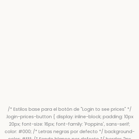
/* Estilos base para el botón de "Login to see prices" */
.login-prices-button { display: inline-block; padding: 10px
20px; font-size: 16px; font-family: 'Poppins', sans-serif;
color: #000; /* Letras negras por defecto */ background-
color: #fff; /* Fondo blanco por defecto */ border: 2px