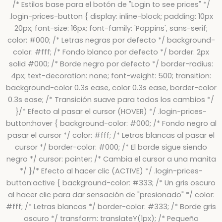
/* Estilos base para el botón de "Login to see prices" */
.login-prices-button { display: inline-block; padding: 10px
20px; font-size: 16px; font-family: 'Poppins', sans-serif;
color: #000; /* Letras negras por defecto */ background-
color: #fff; /* Fondo blanco por defecto */ border: 2px
solid #000; /* Borde negro por defecto */ border-radius:
4px; text-decoration: none; font-weight: 500; transition:
background-color 0.3s ease, color 0.3s ease, border-color
0.3s ease; /* Transición suave para todos los cambios */
}/* Efecto al pasar el cursor (HOVER) */ .login-prices-
button:hover { background-color: #000; /* Fondo negro al
pasar el cursor */ color: #fff; /* Letras blancas al pasar el
cursor */ border-color: #000; /* El borde sigue siendo
negro */ cursor: pointer; /* Cambia el cursor a una manita
*/ }/* Efecto al hacer clic (ACTIVE) */ .login-prices-
button:active { background-color: #333; /* Un gris oscuro
al hacer clic para dar sensación de "presionado" */ color:
#fff; /* Letras blancas */ border-color: #333; /* Borde gris
oscuro */ transform: translateY(1px); /* Pequeño