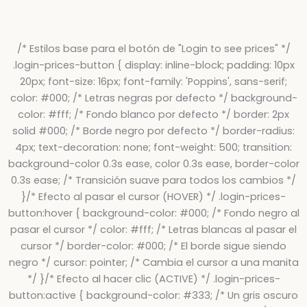
/* Estilos base para el botón de "Login to see prices" */
.login-prices-button { display: inline-block; padding: 10px
20px; font-size: 16px; font-family: 'Poppins', sans-serif;
color: #000; /* Letras negras por defecto */ background-
color: #fff; /* Fondo blanco por defecto */ border: 2px
solid #000; /* Borde negro por defecto */ border-radius:
4px; text-decoration: none; font-weight: 500; transition:
background-color 0.3s ease, color 0.3s ease, border-color
0.3s ease; /* Transición suave para todos los cambios */
}/* Efecto al pasar el cursor (HOVER) */ .login-prices-
button:hover { background-color: #000; /* Fondo negro al
pasar el cursor */ color: #fff; /* Letras blancas al pasar el
cursor */ border-color: #000; /* El borde sigue siendo
negro */ cursor: pointer; /* Cambia el cursor a una manita
*/ }/* Efecto al hacer clic (ACTIVE) */ .login-prices-
button:active { background-color: #333; /* Un gris oscuro