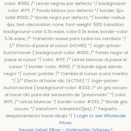
color: #000; /* Letras negras por defecto */ background-
color: #fff; /* Fondo blanco por defecto */ border: 2px
solid #000; /* Borde negro por defecto */ border-radius:
4px; text-decoration: none; font-weight: 500; transition:
background-color 0.3s ease, color 0.3s ease, border-color
0.3s ease; /* Transición suave para todos los cambios */
}/* Efecto al pasar el cursor (HOVER) */ .login-prices-
button:hover { background-color: #000; /* Fondo negro al
pasar el cursor */ color: #fff; /* Letras blancas al pasar el
cursor */ border-color: #000; /* El borde sigue siendo
negro */ cursor: pointer; /* Cambia el cursor a una manita
*/ }/* Efecto al hacer clic (ACTIVE) */ .login-prices-
button:active { background-color: #333; /* Un gris oscuro
al hacer clic para dar sensación de "presionado" */ color:
#fff; /* Letras blancas */ border-color: #333; /* Borde gris
oscuro */ transform: translateY(1px); /* Pequeño
desplazamiento hacia abajo */ }
Login to see Wholesale
Prices
Square Velvet Pillow – Underwater Odyssey 1