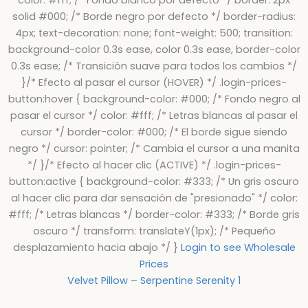
solid #000; /* Borde negro por defecto */ border-radius:
4px; text-decoration: none; font-weight: 500; transition:
background-color 0.3s ease, color 0.3s ease, border-color
0.3s ease; /* Transición suave para todos los cambios */
}/* Efecto al pasar el cursor (HOVER) */ .login-prices-
button:hover { background-color: #000; /* Fondo negro al
pasar el cursor */ color: #fff; /* Letras blancas al pasar el
cursor */ border-color: #000; /* El borde sigue siendo
negro */ cursor: pointer; /* Cambia el cursor a una manita
*/ }/* Efecto al hacer clic (ACTIVE) */ .login-prices-
button:active { background-color: #333; /* Un gris oscuro
al hacer clic para dar sensación de "presionado" */ color:
#fff; /* Letras blancas */ border-color: #333; /* Borde gris
oscuro */ transform: translateY(1px); /* Pequeño
desplazamiento hacia abajo */ }
Login to see Wholesale
Prices
Velvet Pillow – Serpentine Serenity 1