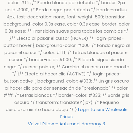
color: #fff; /* Fondo blanco por defecto */ border: 2px
solid #000; /* Borde negro por defecto */ border-radius:
4px; text-decoration: none; font-weight: 500; transition:
background-color 0.3s ease, color 0.3s ease, border-color
0.3s ease; /* Transición suave para todos los cambios */
}/* Efecto al pasar el cursor (HOVER) */ .login-prices-
button:hover { background-color: #000; /* Fondo negro al
pasar el cursor */ color: #fff; /* Letras blancas al pasar el
cursor */ border-color: #000; /* El borde sigue siendo
negro */ cursor: pointer; /* Cambia el cursor a una manita
*/ }/* Efecto al hacer clic (ACTIVE) */ .login-prices-
button:active { background-color: #333; /* Un gris oscuro
al hacer clic para dar sensación de "presionado" */ color:
#fff; /* Letras blancas */ border-color: #333; /* Borde gris
oscuro */ transform: translateY(1px); /* Pequeño
desplazamiento hacia abajo */ }
Login to see Wholesale
Prices
Velvet Pillow – Autumnal Harmony 3