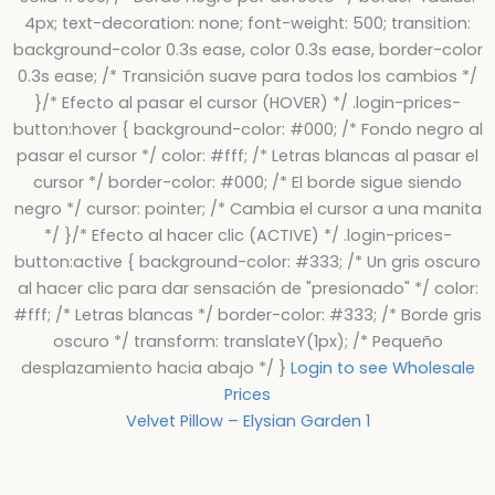
4px; text-decoration: none; font-weight: 500; transition:
background-color 0.3s ease, color 0.3s ease, border-color
0.3s ease; /* Transición suave para todos los cambios */
}/* Efecto al pasar el cursor (HOVER) */ .login-prices-
button:hover { background-color: #000; /* Fondo negro al
pasar el cursor */ color: #fff; /* Letras blancas al pasar el
cursor */ border-color: #000; /* El borde sigue siendo
negro */ cursor: pointer; /* Cambia el cursor a una manita
*/ }/* Efecto al hacer clic (ACTIVE) */ .login-prices-
button:active { background-color: #333; /* Un gris oscuro
al hacer clic para dar sensación de "presionado" */ color:
#fff; /* Letras blancas */ border-color: #333; /* Borde gris
oscuro */ transform: translateY(1px); /* Pequeño
desplazamiento hacia abajo */ }
Login to see Wholesale
Prices
Velvet Pillow – Elysian Garden 1