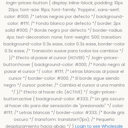
.login-prices-button { display: inline-block; padding: 10px
20px; font-size: 16px; font-family: 'Poppins', sans-serif;
color: #000; /* Letras negras por defecto */ background-
color: #fff; /* Fondo blanco por defecto */ border: 2px
solid #000; /* Borde negro por defecto */ border-radius:
4px; text-decoration: none; font-weight: 500; transition:
background-color 0.3s ease, color 0.3s ease, border-color
0.3s ease; /* Transición suave para todos los cambios */
}/* Efecto al pasar el cursor (HOVER) */ .login-prices-
button:hover { background-color: #000; /* Fondo negro al
pasar el cursor */ color: #fff; /* Letras blancas al pasar el
cursor */ border-color: #000; /* El borde sigue siendo
negro */ cursor: pointer; /* Cambia el cursor a una manita
*/ }/* Efecto al hacer clic (ACTIVE) */ .login-prices-
button:active { background-color: #333; /* Un gris oscuro
al hacer clic para dar sensación de "presionado" */ color:
#fff; /* Letras blancas */ border-color: #333; /* Borde gris
oscuro */ transform: translateY(1px); /* Pequeño
desplazamiento hacia abajo */ }
Login to see Wholesale