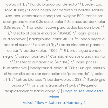
color: #fff; /* Fondo blanco por defecto */ border: 2px
solid #000; /* Borde negro por defecto */ border-radius:
4px; text-decoration: none; font-weight: 500; transition:
background-color 0.3s ease, color 0.3s ease, border-color
0.3s ease; /* Transición suave para todos los cambios */
}/* Efecto al pasar el cursor (HOVER) */ .login-prices-
button:hover { background-color: #000; /* Fondo negro al
pasar el cursor */ color: #fff; /* Letras blancas al pasar el
cursor */ border-color: #000; /* El borde sigue siendo
negro */ cursor: pointer; /* Cambia el cursor a una manita
*/ }/* Efecto al hacer clic (ACTIVE) */ .login-prices-
button:active { background-color: #333; /* Un gris oscuro
al hacer clic para dar sensación de "presionado" */ color:
#fff; /* Letras blancas */ border-color: #333; /* Borde gris
oscuro */ transform: translateY(1px); /* Pequeño
desplazamiento hacia abajo */ }
Login to see Wholesale
Prices
Velvet Pillow – Autumnal Harmony 2