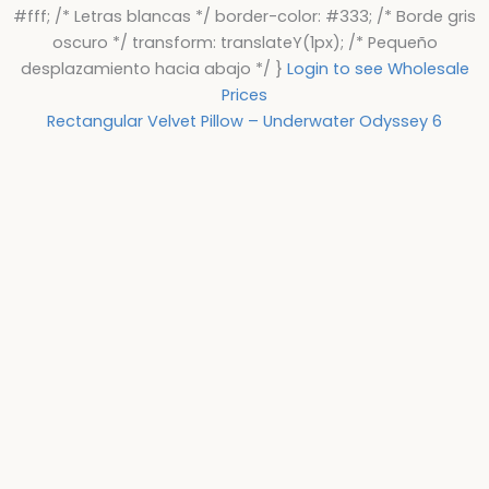
#fff; /* Letras blancas */ border-color: #333; /* Borde gris
oscuro */ transform: translateY(1px); /* Pequeño
desplazamiento hacia abajo */ }
Login to see Wholesale
Prices
Rectangular Velvet Pillow – Underwater Odyssey 6