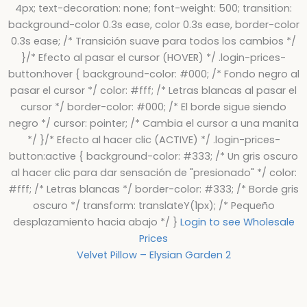
4px; text-decoration: none; font-weight: 500; transition:
background-color 0.3s ease, color 0.3s ease, border-color
0.3s ease; /* Transición suave para todos los cambios */
}/* Efecto al pasar el cursor (HOVER) */ .login-prices-
button:hover { background-color: #000; /* Fondo negro al
pasar el cursor */ color: #fff; /* Letras blancas al pasar el
cursor */ border-color: #000; /* El borde sigue siendo
negro */ cursor: pointer; /* Cambia el cursor a una manita
*/ }/* Efecto al hacer clic (ACTIVE) */ .login-prices-
button:active { background-color: #333; /* Un gris oscuro
al hacer clic para dar sensación de "presionado" */ color:
#fff; /* Letras blancas */ border-color: #333; /* Borde gris
oscuro */ transform: translateY(1px); /* Pequeño
desplazamiento hacia abajo */ }
Login to see Wholesale
Prices
Velvet Pillow – Elysian Garden 2