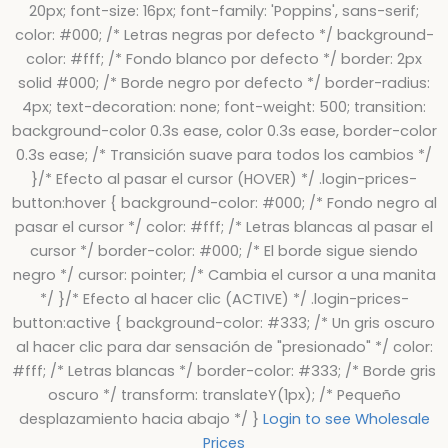
20px; font-size: 16px; font-family: 'Poppins', sans-serif;
color: #000; /* Letras negras por defecto */ background-
color: #fff; /* Fondo blanco por defecto */ border: 2px
solid #000; /* Borde negro por defecto */ border-radius:
4px; text-decoration: none; font-weight: 500; transition:
background-color 0.3s ease, color 0.3s ease, border-color
0.3s ease; /* Transición suave para todos los cambios */
}/* Efecto al pasar el cursor (HOVER) */ .login-prices-
button:hover { background-color: #000; /* Fondo negro al
pasar el cursor */ color: #fff; /* Letras blancas al pasar el
cursor */ border-color: #000; /* El borde sigue siendo
negro */ cursor: pointer; /* Cambia el cursor a una manita
*/ }/* Efecto al hacer clic (ACTIVE) */ .login-prices-
button:active { background-color: #333; /* Un gris oscuro
al hacer clic para dar sensación de "presionado" */ color:
#fff; /* Letras blancas */ border-color: #333; /* Borde gris
oscuro */ transform: translateY(1px); /* Pequeño
desplazamiento hacia abajo */ }
Login to see Wholesale
Prices