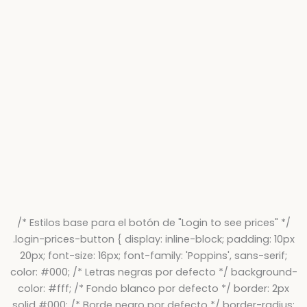
/* Estilos base para el botón de "Login to see prices" */
.login-prices-button { display: inline-block; padding: 10px
20px; font-size: 16px; font-family: 'Poppins', sans-serif;
color: #000; /* Letras negras por defecto */ background-
color: #fff; /* Fondo blanco por defecto */ border: 2px
solid #000; /* Borde negro por defecto */ border-radius: