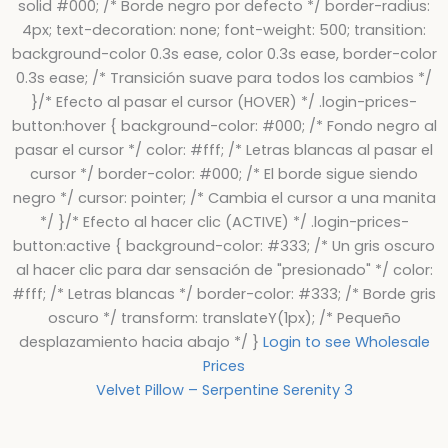
solid #000; /* Borde negro por defecto */ border-radius:
4px; text-decoration: none; font-weight: 500; transition:
background-color 0.3s ease, color 0.3s ease, border-color
0.3s ease; /* Transición suave para todos los cambios */
}/* Efecto al pasar el cursor (HOVER) */ .login-prices-
button:hover { background-color: #000; /* Fondo negro al
pasar el cursor */ color: #fff; /* Letras blancas al pasar el
cursor */ border-color: #000; /* El borde sigue siendo
negro */ cursor: pointer; /* Cambia el cursor a una manita
*/ }/* Efecto al hacer clic (ACTIVE) */ .login-prices-
button:active { background-color: #333; /* Un gris oscuro
al hacer clic para dar sensación de "presionado" */ color:
#fff; /* Letras blancas */ border-color: #333; /* Borde gris
oscuro */ transform: translateY(1px); /* Pequeño
desplazamiento hacia abajo */ }
Login to see Wholesale
Prices
Velvet Pillow – Serpentine Serenity 3